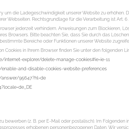
ry um die Ladegeschwindigkeit unserer Website zu erhöhen. D
r Webseiten. Rechtsgrundlage für die Verarbeitung ist Art. 6 Abs
rowser jederzeit verhindern. Anweisungen zum Blockieren, Lö
 Ihres Browsers. Bitte beachten Sie, dass Sie durch das Lösche
 bestimmte Bereiche oder Funktionen unserer Website zugreif
n Cookies in Ihrem Browser finden Sie unter den folgenden Li
e/internet-explorer/delete-manage-cookies#ie=ie-11
b/enable-and-disable-cookies-website-preferences
e/answer/95647?hl=de
4?locale=de_DE
s zu bewerben (z. B. per E-Mail oder postalisch). Im Folgenden
prozesses erhobenen personenbezogenen Daten. Wir versiche