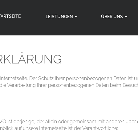
TARTSEITE
LEISTUNGEN
ÜBER UNS
RKLÄRUNG
Internetseite. Der Schutz Ihrer personenbezogenen Daten ist u
 die Verarbeitung Ihrer personenbezogenen Daten beim Besuch
GVO ist derjenige, der allein oder gemeinsam mit anderen über
ick auf unsere Internetseite ist der Verantwortliche: