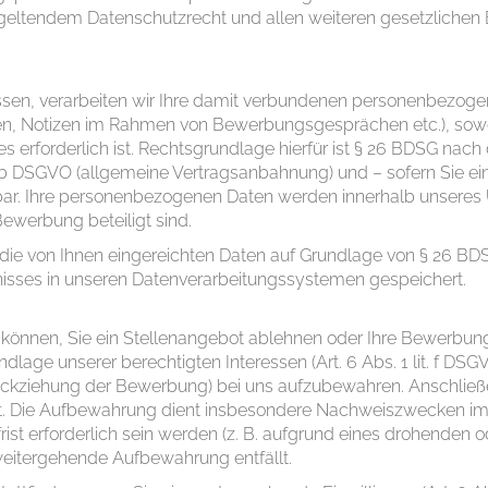
geltendem Datenschutzrecht und allen weiteren gesetzlichen 
n, verarbeiten wir Ihre damit verbundenen personenbezogene
 Notizen im Rahmen von Bewerbungsgesprächen etc.), soweit
s erforderlich ist. Rechtsgrundlage hierfür ist § 26 BDSG na
. b DSGVO (allgemeine Vertragsanbahnung) und – sofern Sie eine E
rufbar. Ihre personenbezogenen Daten werden innerhalb unsere
ewerbung beteiligt sind.
 die von Ihnen eingereichten Daten auf Grundlage von § 26 BD
isses in unseren Datenverarbeitungssystemen gespeichert.
 können, Sie ein Stellenangebot ablehnen oder Ihre Bewerbung
undlage unserer berechtigten Interessen (Art. 6 Abs. 1 lit. f 
kziehung der Bewerbung) bei uns aufzubewahren. Anschließe
 Die Aufbewahrung dient insbesondere Nachweiszwecken im Fall
ist erforderlich sein werden (z. B. aufgrund eines drohenden o
weitergehende Aufbewahrung entfällt.