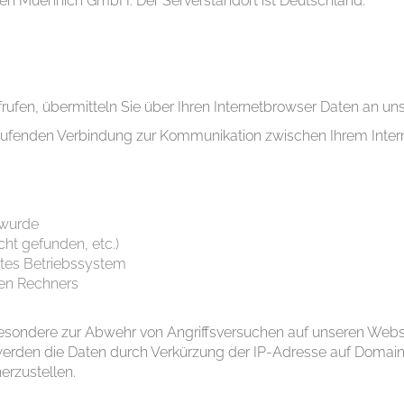
en Muennich GmbH. Der Serverstandort ist Deutschland.
rufen, übermitteln Sie über Ihren Internetbrowser Daten an u
aufenden Verbindung zur Kommunikation zwischen Ihrem Int
 wurde
icht gefunden, etc.)
es Betriebssystem
den Rechners
besondere zur Abwehr von Angriffsversuchen auf unseren Webs
erden die Daten durch Verkürzung der IP-Adresse auf Domain
erzustellen.