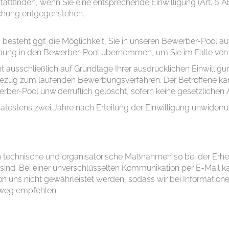
tfinden, wenn Sie eine entsprechende Einwilligung (Art. 6 Abs
chung entgegenstehen.
, besteht ggf. die Möglichkeit, Sie in unseren Bewerber-Pool
ung in den Bewerber-Pool übernommen, um Sie im Falle von 
usschließlich auf Grundlage Ihrer ausdrücklichen Einwilligung
m Bezug zum laufenden Bewerbungsverfahren. Der Betroffene kann
ber-Pool unwiderruflich gelöscht, sofern keine gesetzlichen
stens zwei Jahre nach Erteilung der Einwilligung unwiderruf
technische und organisatorische Maßnahmen so bei der Erhe
ch sind. Bei einer unverschlüsselten Kommunikation per E-Mail 
 uns nicht gewährleistet werden, sodass wir bei Informatio
tweg empfehlen.