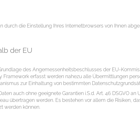
n durch die Einstellung Ihres Internetbrowsers von Ihnen abge
alb der EU
uf Grundlage des Angemessenheitsbeschlusses der EU-Kommiss
vacy Framework erfasst werden nahezu alle Übermittlungen p
hanismus zur Einhaltung von bestimmten Datenschutzgrundsätz
 Daten auch ohne geeignete Garantien i.S.d. Art. 46 DSGVO a
u übertragen werden. Es bestehen vor allem die Risiken, da
tzt werden können.