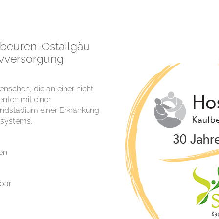
beuren-Ostallgäu
tivversorgung
nschen, die an einer nicht
enten mit einer
ndstadium einer Erkrankung
nsystems.
en
hbar