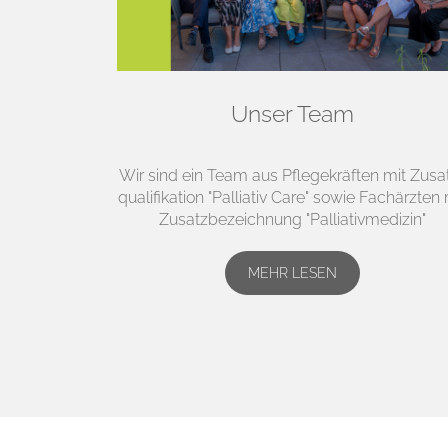
Unser Team
Wir sind ein Team aus Pflege­kräften mit Zusa
quali­fikation "Palliativ Care" sowie Fachärzten 
Zusatz­bezeich­nung "Palliativmedizin"
MEHR LESEN