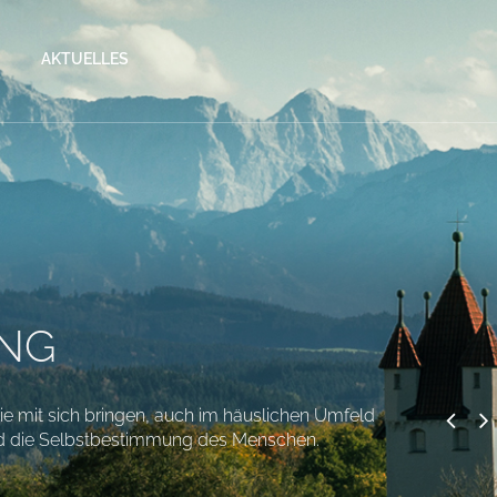
AKTUELLES
UNG
ie mit sich bringen, auch im häuslichen Umfeld
Unser mul
Wenn ein
 und die Selbstbestimmung des Menschen.
g